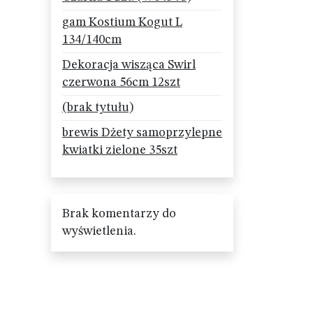
gam Kostium Kogut L
134/140cm
Dekoracja wisząca Swirl
czerwona 56cm 12szt
(brak tytułu)
brewis Dżety samoprzylepne
kwiatki zielone 35szt
Brak komentarzy do
wyświetlenia.