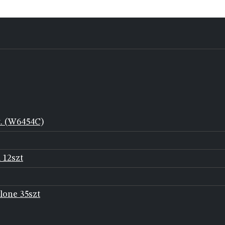
t. (W6454C)
 12szt
lone 35szt