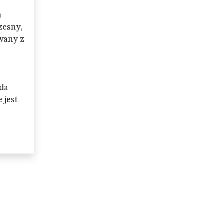
a
zesny,
wany z
z
da
 jest