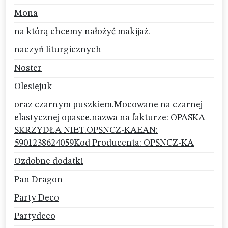
Mona
na którą chcemy nałożyć makijaż.
naczyń liturgicznych
Noster
Olesiejuk
oraz czarnym puszkiem.Mocowane na czarnej
elastycznej opasce.nazwa na fakturze: OPASKA
SKRZYDŁA NIET.OPSNCZ-KAEAN:
5901238624059Kod Producenta: OPSNCZ-KA
Ozdobne dodatki
Pan Dragon
Party Deco
Partydeco