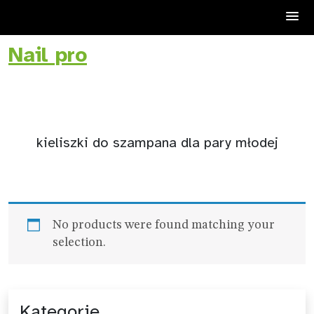
Nail pro
Skip
to
content
kieliszki do szampana dla pary młodej
No products were found matching your
selection.
Kategorie