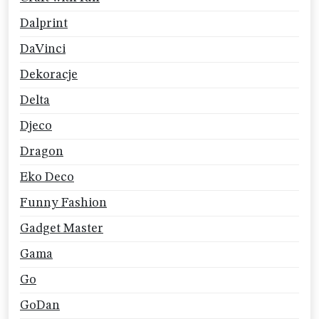
Dalprint
DaVinci
Dekoracje
Delta
Djeco
Dragon
Eko Deco
Funny Fashion
Gadget Master
Gama
Go
GoDan