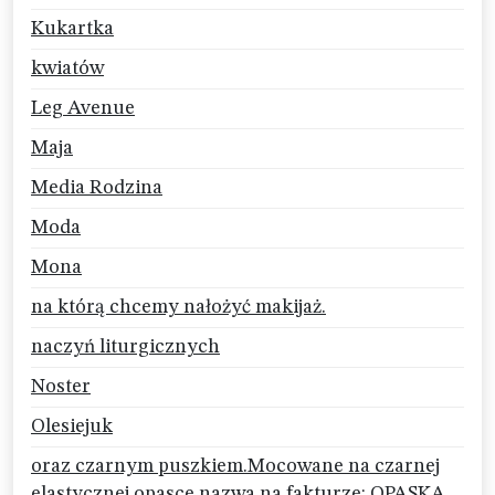
Kukartka
kwiatów
Leg Avenue
Maja
Media Rodzina
Moda
Mona
na którą chcemy nałożyć makijaż.
naczyń liturgicznych
Noster
Olesiejuk
oraz czarnym puszkiem.Mocowane na czarnej
elastycznej opasce.nazwa na fakturze: OPASKA