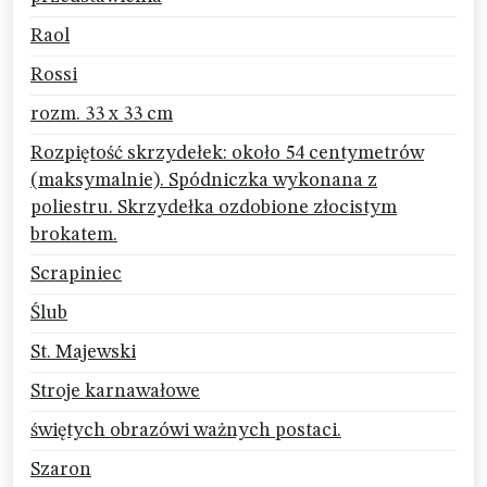
Raol
Rossi
rozm. 33 x 33 cm
Rozpiętość skrzydełek: około 54 centymetrów
(maksymalnie). Spódniczka wykonana z
poliestru. Skrzydełka ozdobione złocistym
brokatem.
Scrapiniec
Ślub
St. Majewski
Stroje karnawałowe
świętych obrazówi ważnych postaci.
Szaron