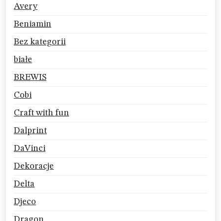
Avery
Beniamin
Bez kategorii
białe
BREWIS
Cobi
Craft with fun
Dalprint
DaVinci
Dekoracje
Delta
Djeco
Dragon