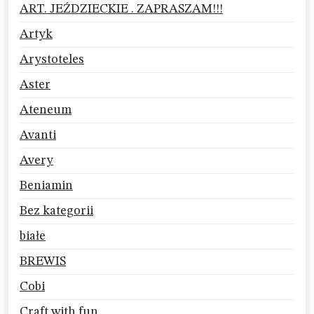
ART. JEŹDZIECKIE . ZAPRASZAM!!!
Artyk
Arystoteles
Aster
Ateneum
Avanti
Avery
Beniamin
Bez kategorii
białe
BREWIS
Cobi
Craft with fun