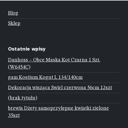
Blog
Sklep
Ostatnie wpisy
Danhoss – Obce Maska Kot Czarna 1 Szt.
(W6454C)
gam Kostium Kogut L 134/140cm
Dekoracja wisząca Swirl czerwona 56cm 12szt
(brak tytułu)
brewis Dżety samoprzylepne kwiatki zielone
35szt