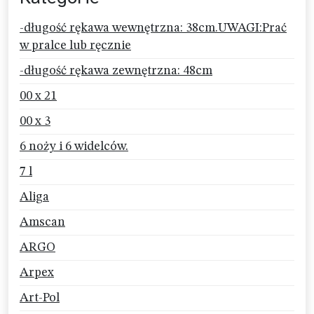
-długość rękawa wewnętrzna: 38cm.UWAGI:Prać
w pralce lub ręcznie
-długość rękawa zewnętrzna: 48cm
00 x 21
00 x 3
6 noży i 6 widelców.
7 l
Aliga
Amscan
ARGO
Arpex
Art-Pol