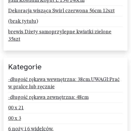
gam Kostium Kogut L 134/140cm
Dekoracja wisząca Swirl czerwona 56cm 12szt
(brak tytułu)
brewis Dżety samoprzylepne kwiatki zielone
35szt
Kategorie
-długość rękawa wewnętrzna: 38cm.UWAGI:Prać
w pralce lub ręcznie
-długość rękawa zewnętrzna: 48cm
00 x 21
00 x 3
6 noży i 6 widelców.