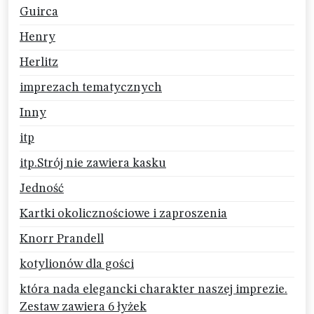
Guirca
Henry
Herlitz
imprezach tematycznych
Inny
itp
itp.Strój nie zawiera kasku
Jedność
Kartki okolicznościowe i zaproszenia
Knorr Prandell
kotylionów dla gości
która nada elegancki charakter naszej imprezie.
Zestaw zawiera 6 łyżek