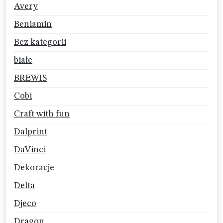
Avery
Beniamin
Bez kategorii
białe
BREWIS
Cobi
Craft with fun
Dalprint
DaVinci
Dekoracje
Delta
Djeco
Dragon