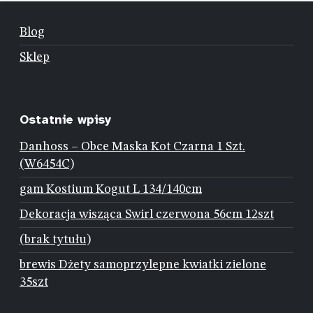
Blog
Sklep
Ostatnie wpisy
Danhoss – Obce Maska Kot Czarna 1 Szt.
(W6454C)
gam Kostium Kogut L 134/140cm
Dekoracja wisząca Swirl czerwona 56cm 12szt
(brak tytułu)
brewis Dżety samoprzylepne kwiatki zielone
35szt