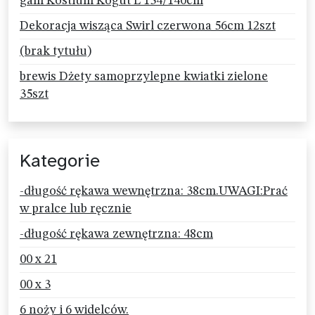
gam Kostium Kogut L 134/140cm
Dekoracja wisząca Swirl czerwona 56cm 12szt
(brak tytułu)
brewis Dżety samoprzylepne kwiatki zielone
35szt
Kategorie
-długość rękawa wewnętrzna: 38cm.UWAGI:Prać
w pralce lub ręcznie
-długość rękawa zewnętrzna: 48cm
00 x 21
00 x 3
6 noży i 6 widelców.