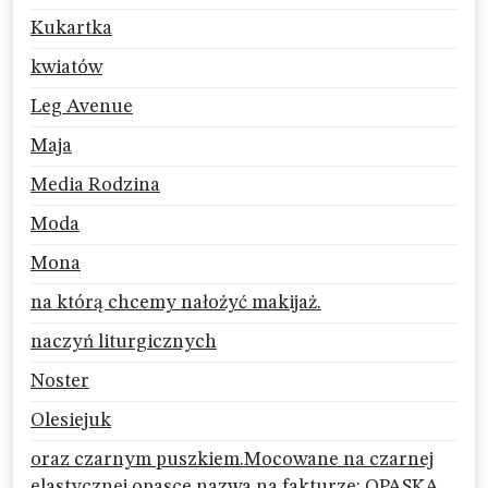
Kukartka
kwiatów
Leg Avenue
Maja
Media Rodzina
Moda
Mona
na którą chcemy nałożyć makijaż.
naczyń liturgicznych
Noster
Olesiejuk
oraz czarnym puszkiem.Mocowane na czarnej
elastycznej opasce.nazwa na fakturze: OPASKA