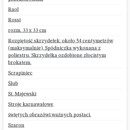
Raol
Rossi
rozm. 33 x 33 cm
Rozpiętość skrzydełek: około 54 centymetrów
(maksymalnie). Spódniczka wykonana z
poliestru. Skrzydełka ozdobione złocistym
brokatem.
Scrapiniec
Ślub
St. Majewski
Stroje karnawałowe
świętych obrazówi ważnych postaci.
Szaron