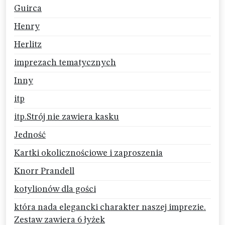
Guirca
Henry
Herlitz
imprezach tematycznych
Inny
itp
itp.Strój nie zawiera kasku
Jedność
Kartki okolicznościowe i zaproszenia
Knorr Prandell
kotylionów dla gości
która nada elegancki charakter naszej imprezie.
Zestaw zawiera 6 łyżek