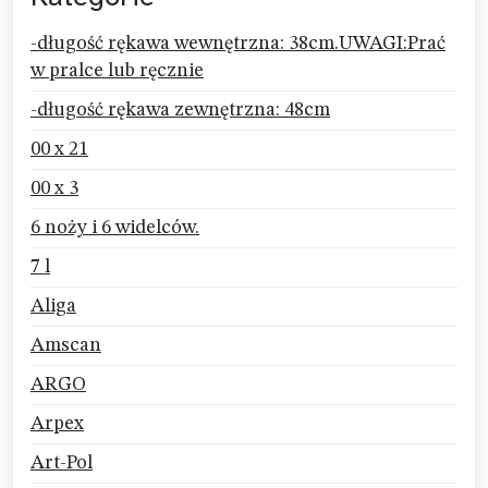
-długość rękawa wewnętrzna: 38cm.UWAGI:Prać
w pralce lub ręcznie
-długość rękawa zewnętrzna: 48cm
00 x 21
00 x 3
6 noży i 6 widelców.
7 l
Aliga
Amscan
ARGO
Arpex
Art-Pol