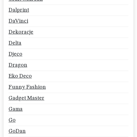
Dalprint
DaVinci
Dekoracje
Delta
Djeco
Dragon
Eko Deco
Funny Fashion
Gadget Master
Gama
Go
GoDan