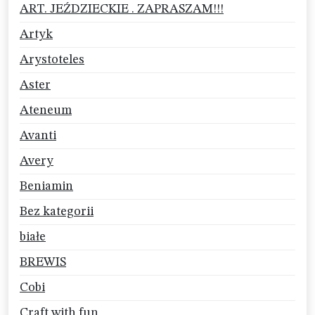
ART. JEŹDZIECKIE . ZAPRASZAM!!!
Artyk
Arystoteles
Aster
Ateneum
Avanti
Avery
Beniamin
Bez kategorii
białe
BREWIS
Cobi
Craft with fun