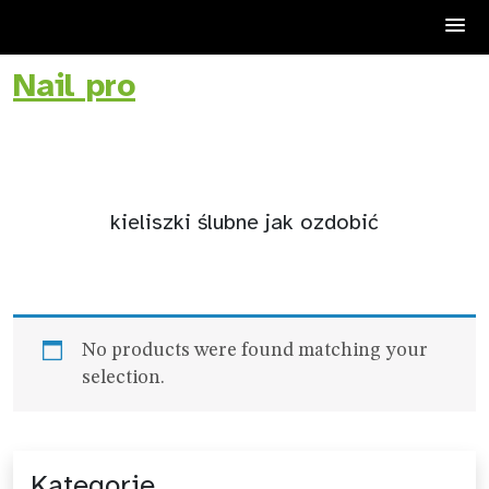
Nail pro
Skip
to
content
kieliszki ślubne jak ozdobić
No products were found matching your
selection.
Kategorie