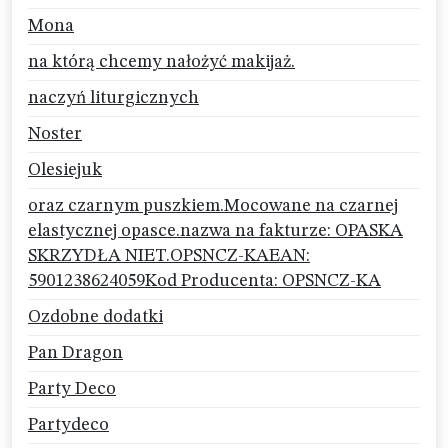
Mona
na którą chcemy nałożyć makijaż.
naczyń liturgicznych
Noster
Olesiejuk
oraz czarnym puszkiem.Mocowane na czarnej
elastycznej opasce.nazwa na fakturze: OPASKA
SKRZYDŁA NIET.OPSNCZ-KAEAN:
5901238624059Kod Producenta: OPSNCZ-KA
Ozdobne dodatki
Pan Dragon
Party Deco
Partydeco